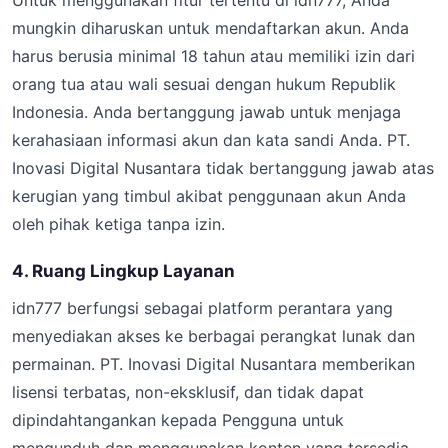
Untuk menggunakan fitur tertentu di idn777, Anda
mungkin diharuskan untuk mendaftarkan akun. Anda
harus berusia minimal 18 tahun atau memiliki izin dari
orang tua atau wali sesuai dengan hukum Republik
Indonesia. Anda bertanggung jawab untuk menjaga
kerahasiaan informasi akun dan kata sandi Anda. PT.
Inovasi Digital Nusantara tidak bertanggung jawab atas
kerugian yang timbul akibat penggunaan akun Anda
oleh pihak ketiga tanpa izin.
4. Ruang Lingkup Layanan
idn777 berfungsi sebagai platform perantara yang
menyediakan akses ke berbagai perangkat lunak dan
permainan. PT. Inovasi Digital Nusantara memberikan
lisensi terbatas, non-eksklusif, dan tidak dapat
dipindahtangankan kepada Pengguna untuk