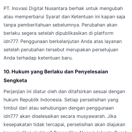
PT. Inovasi Digital Nusantara berhak untuk mengubah
atau memperbarui Syarat dan Ketentuan ini kapan saja
tanpa pemberitahuan sebelumnya. Perubahan akan
berlaku segera setelah dipublikasikan di platform
idn777. Penggunaan berkelanjutan Anda atas layanan
setelah perubahan tersebut merupakan persetujuan
Anda terhadap ketentuan baru.
10. Hukum yang Berlaku dan Penyelesaian
Sengketa
Perjanjian ini diatur oleh dan ditafsirkan sesuai dengan
hukum Republik Indonesia. Setiap perselisihan yang
timbul dari atau sehubungan dengan penggunaan
idn777 akan diselesaikan secara musyawarah. Jika
kesepakatan tidak tercapai, perselisihan akan diajukan