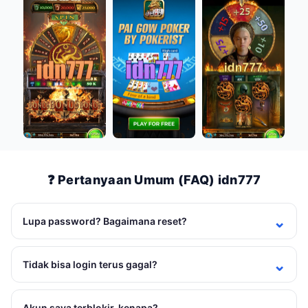
❓ Pertanyaan Umum (FAQ) idn777
Lupa password? Bagaimana reset?
Tidak bisa login terus gagal?
Akun saya terblokir, kenapa?