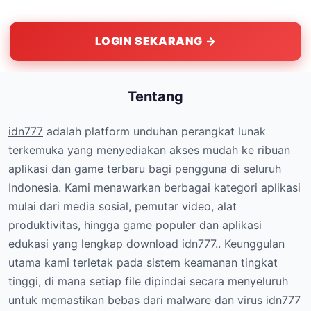
LOGIN SEKARANG →
Tentang
idn777
adalah platform unduhan perangkat lunak
terkemuka yang menyediakan akses mudah ke ribuan
aplikasi dan game terbaru bagi pengguna di seluruh
Indonesia. Kami menawarkan berbagai kategori aplikasi
mulai dari media sosial, pemutar video, alat
produktivitas, hingga game populer dan aplikasi
edukasi yang lengkap
download idn777
.. Keunggulan
utama kami terletak pada sistem keamanan tingkat
tinggi, di mana setiap file dipindai secara menyeluruh
untuk memastikan bebas dari malware dan virus
idn777