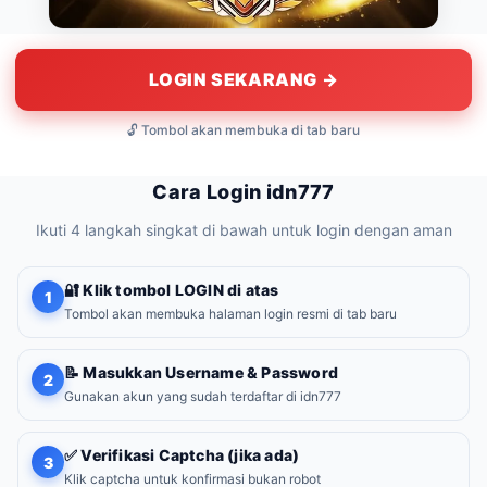
LOGIN SEKARANG →
🔓 Tombol akan membuka di tab baru
Cara Login idn777
Ikuti 4 langkah singkat di bawah untuk login dengan aman
🔐 Klik tombol LOGIN di atas
1
Tombol akan membuka halaman login resmi di tab baru
📝 Masukkan Username & Password
2
Gunakan akun yang sudah terdaftar di idn777
✅ Verifikasi Captcha (jika ada)
3
Klik captcha untuk konfirmasi bukan robot