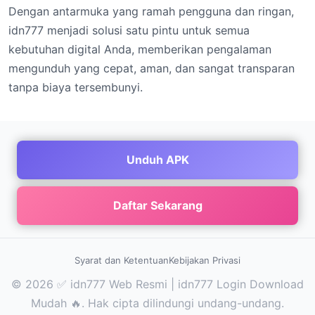
Dengan antarmuka yang ramah pengguna dan ringan,
idn777 menjadi solusi satu pintu untuk semua
kebutuhan digital Anda, memberikan pengalaman
mengunduh yang cepat, aman, dan sangat transparan
tanpa biaya tersembunyi.
Unduh APK
Daftar Sekarang
Syarat dan Ketentuan
Kebijakan Privasi
© 2026 ✅ idn777 Web Resmi | idn777 Login Download
Mudah 🔥. Hak cipta dilindungi undang-undang.