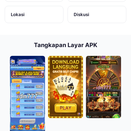
Lokasi
Diskusi
Tangkapan Layar APK