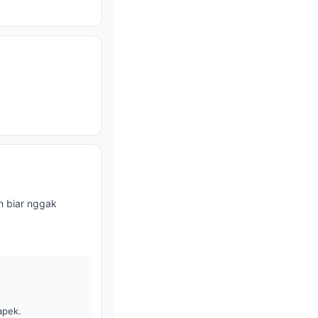
ih biar nggak
apek.