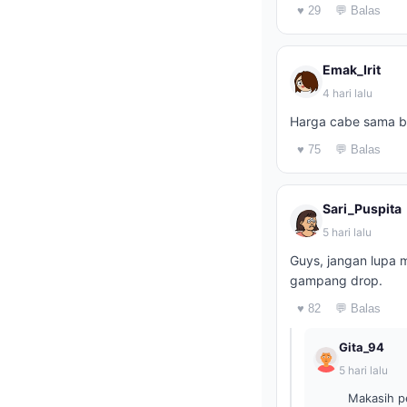
♥ 29
💬 Balas
Emak_Irit
4 hari lalu
Harga cabe sama ba
♥ 75
💬 Balas
Sari_Puspita
5 hari lalu
Guys, jangan lupa m
gampang drop.
♥ 82
💬 Balas
Gita_94
5 hari lalu
Makasih p