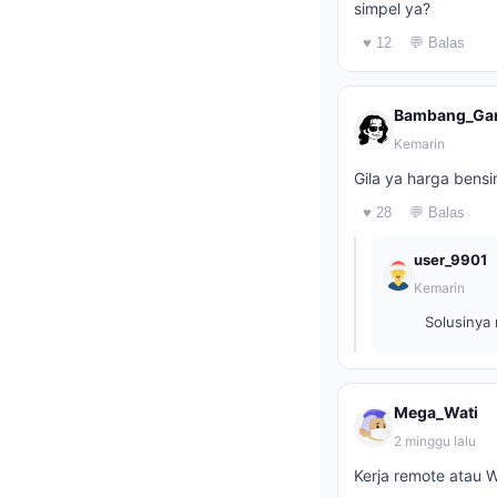
simpel ya?
♥ 12
💬 Balas
Bambang_Ga
Kemarin
Gila ya harga bensi
♥ 28
💬 Balas
user_9901
Kemarin
Solusinya 
Mega_Wati
2 minggu lalu
Kerja remote atau 