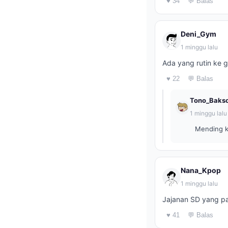
♥ 34
💬 Balas
Deni_Gym
1 minggu lalu
Ada yang rutin ke 
♥ 22
💬 Balas
Tono_Baks
1 minggu lalu
Mending ko
Nana_Kpop
1 minggu lalu
Jajanan SD yang pa
♥ 41
💬 Balas