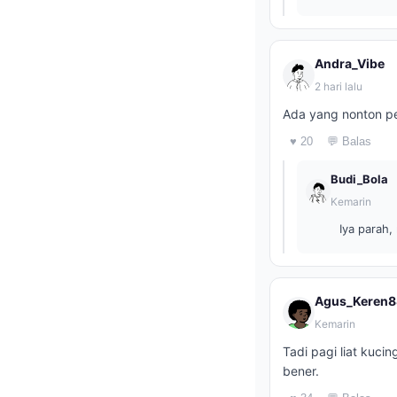
Andra_Vibe
2 hari lalu
Ada yang nonton p
♥ 20
💬 Balas
Budi_Bola
Kemarin
Iya parah,
Agus_Keren8
Kemarin
Tadi pagi liat kuc
bener.