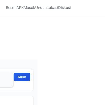
Resmi
APK
Masuk
Unduh
Lokasi
Diskusi
Kirim