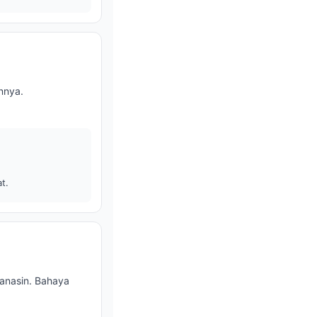
nnya.
t.
panasin. Bahaya