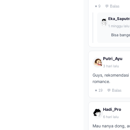
♥ 9
💬 Balas
Eka_Saputr
1 minggu lalu
Bisa bange
Putri_Ayu
3 hari lalu
Guys, rekomendasi d
romance.
♥ 19
💬 Balas
Hadi_Pro
6 hari lalu
Mau nanya dong, ad