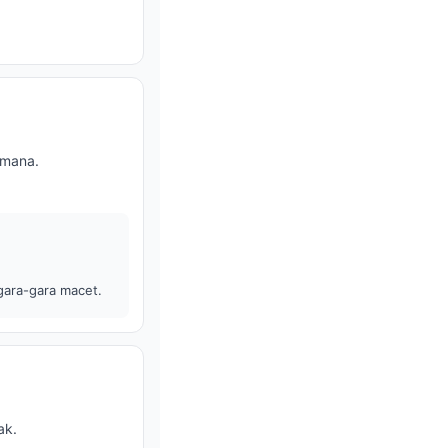
-mana.
gara-gara macet.
ak.