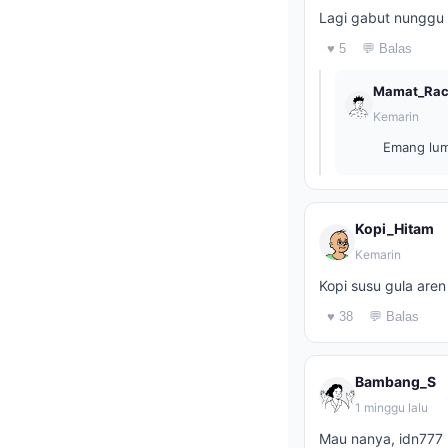
Lagi gabut nunggu a
♥ 5
💬 Balas
Mamat_Rac
Kemarin
Emang luma
Kopi_Hitam
Kemarin
Kopi susu gula aren
♥ 38
💬 Balas
Bambang_S
1 minggu lalu
Mau nanya, idn777 