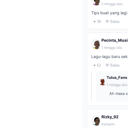
2 minggu lalu
Tips buat yang lagi 
♥ 38
💬 Balas
Pecinta_Musi
1 minggu lalu
Lagu-lagu baru sek
♥ 62
💬 Balas
Tulus_Fans
1 minggu lalu
Ah masa s
Rizky_92
Kemarin