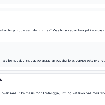
ertandingan bola semalem nggak? Wasitnya kacau banget keputusa
 masa itu nggak dianggap pelanggaran padahal jelas banget tekelnya tela
8
ing oyen masuk ke mesin mobil tetangga, untung ketauan pas mau di