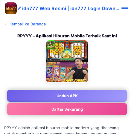
✅ idn777 Web Resmi | idn777 Login Download Mudah 🔥
← Kembali ke Beranda
RPYYY – Aplikasi Hiburan Mobile Terbaik Saat Ini
Unduh APK
Daftar Sekarang
RPYYY adalah aplikasi hiburan mobile modern yang dirancang
untuk memberikan pengalaman lancar kepada penggunanya.