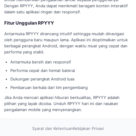
Dengan RPYYY, Anda dapat menikmati beragam konten interaktif
dalam satu aplikasi ringan dan responsif.
Fitur Unggulan RPYYY
Antarmuka RPYYY dirancang intuitif sehingga mudah dinavigasi
oleh pengguna baru maupun lama. Aplikasi ini dioptimalkan untuk
berbagai perangkat Android, dengan waktu muat yang cepat dan
performa yang stabil.
Antarmuka bersih dan responsif
Performa cepat dan hemat baterai
Dukungan perangkat Android luas
Pembaruan berkala dari tim pengembang
Jika Anda mencari aplikasi hiburan berkualitas, RPYYY adalah
pilihan yang layak dicoba. Unduh RPYYY hari ini dan rasakan
pengalaman mobile yang menyenangkan.
Syarat dan Ketentuan
Kebijakan Privasi