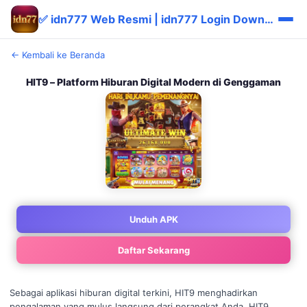
✅ idn777 Web Resmi | idn777 Login Download Mudah 🔥
← Kembali ke Beranda
HIT9 – Platform Hiburan Digital Modern di Genggaman
Unduh APK
Daftar Sekarang
Sebagai aplikasi hiburan digital terkini, HIT9 menghadirkan
pengalaman yang mulus langsung dari perangkat Anda. HIT9