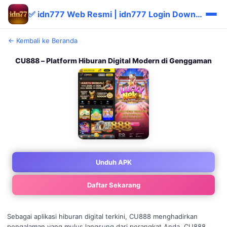
✅ idn777 Web Resmi | idn777 Login Download Mudah 🔥
← Kembali ke Beranda
CU888 – Platform Hiburan Digital Modern di Genggaman
Unduh APK
Daftar Sekarang
Sebagai aplikasi hiburan digital terkini, CU888 menghadirkan
pengalaman yang mulus langsung dari perangkat Anda. CU888