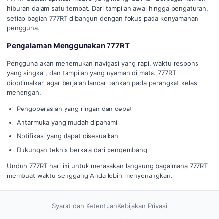
hiburan dalam satu tempat. Dari tampilan awal hingga pengaturan,
setiap bagian 777RT dibangun dengan fokus pada kenyamanan
pengguna.
Pengalaman Menggunakan 777RT
Pengguna akan menemukan navigasi yang rapi, waktu respons
yang singkat, dan tampilan yang nyaman di mata. 777RT
dioptimalkan agar berjalan lancar bahkan pada perangkat kelas
menengah.
Pengoperasian yang ringan dan cepat
Antarmuka yang mudah dipahami
Notifikasi yang dapat disesuaikan
Dukungan teknis berkala dari pengembang
Unduh 777RT hari ini untuk merasakan langsung bagaimana 777RT
membuat waktu senggang Anda lebih menyenangkan.
Syarat dan Ketentuan
Kebijakan Privasi