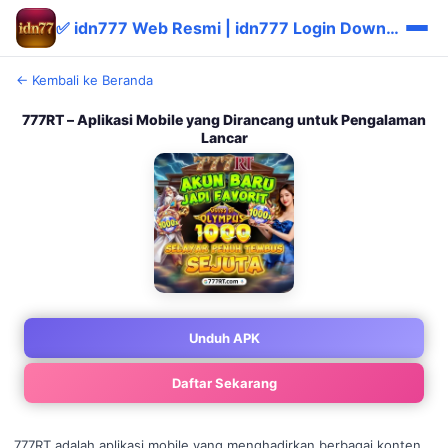
✅ idn777 Web Resmi | idn777 Login Download Mudah 🔥
← Kembali ke Beranda
777RT – Aplikasi Mobile yang Dirancang untuk Pengalaman
Lancar
Unduh APK
Daftar Sekarang
777RT adalah aplikasi mobile yang menghadirkan berbagai konten